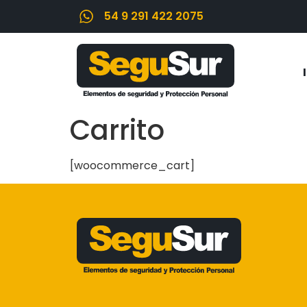
54 9 291 422 2075
Carrito
[woocommerce_cart]