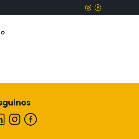
TO
eguinos